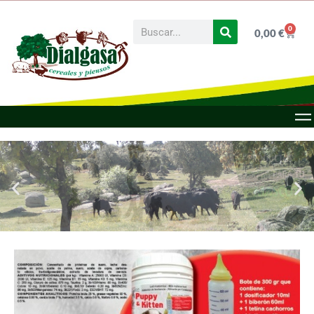
0
0,00
€