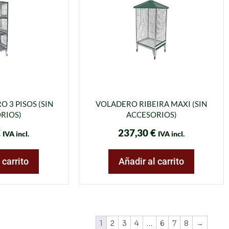
 3 PISOS (SIN
VOLADERO RIBEIRA MAXI (SIN
RIOS)
ACCESORIOS)
€
237,30
€
IVA incl.
IVA incl.
 carrito
Añadir al carrito
1
2
3
4
…
6
7
8
→