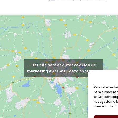
Haz clic para aceptar cookies de
marketing y permitir este contenido
Para ofrecer l
para almacenar 
estas tecnolog
navegación o la
consentimiento