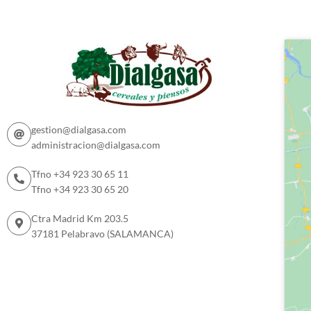
gestion@dialgasa.com
administracion@dialgasa.com
Tfno +34 923 30 65 11
Tfno +34 923 30 65 20
Ctra Madrid Km 203.5
37181 Pelabravo (SALAMANCA)