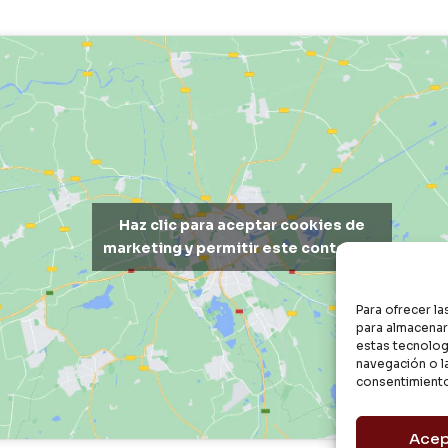
Haz clic para aceptar cookies de
marketing y permitir este contenido
Para ofrecer l
para almacenar 
estas tecnolog
navegación o la
consentimiento
Acep