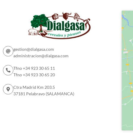
gestion@dialgasa.com
administracion@dialgasa.com
Tfno +34 923 30 65 11
Tfno +34 923 30 65 20
Ctra Madrid Km 203.5
37181 Pelabravo (SALAMANCA)