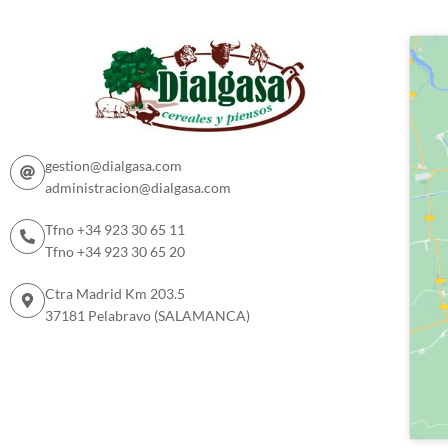
gestion@dialgasa.com
administracion@dialgasa.com
Tfno +34 923 30 65 11
Tfno +34 923 30 65 20
Ctra Madrid Km 203.5
37181 Pelabravo (SALAMANCA)