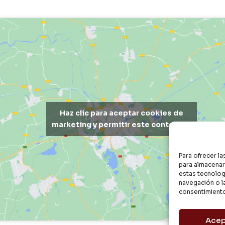
Haz clic para aceptar cookies de
marketing y permitir este contenido
Para ofrecer l
para almacenar 
estas tecnolog
navegación o la
consentimiento
Acep