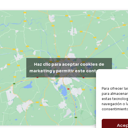
Haz clic para aceptar cookies de
marketing y permitir este contenido
Para ofrecer l
para almacenar 
estas tecnolog
navegación o la
consentimiento
Acep