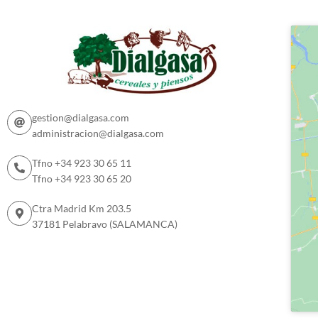
gestion@dialgasa.com
administracion@dialgasa.com
Tfno +34 923 30 65 11
Tfno +34 923 30 65 20
Ctra Madrid Km 203.5
37181 Pelabravo (SALAMANCA)