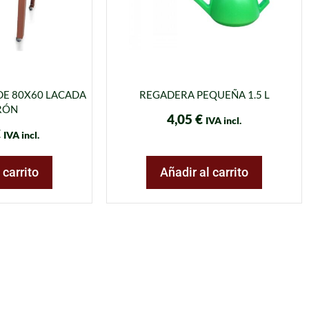
DE 80X60 LACADA
REGADERA PEQUEÑA 1.5 L
RÓN
4,05
€
IVA incl.
€
IVA incl.
 carrito
Añadir al carrito