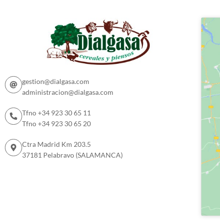
gestion@dialgasa.com
administracion@dialgasa.com
Tfno +34 923 30 65 11
Tfno +34 923 30 65 20
Ctra Madrid Km 203.5
37181 Pelabravo (SALAMANCA)