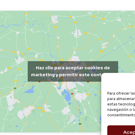
Haz clic para aceptar cookies de
marketing y permitir este contenido
Para ofrecer l
para almacenar 
estas tecnolog
navegación o la
consentimiento
Acep