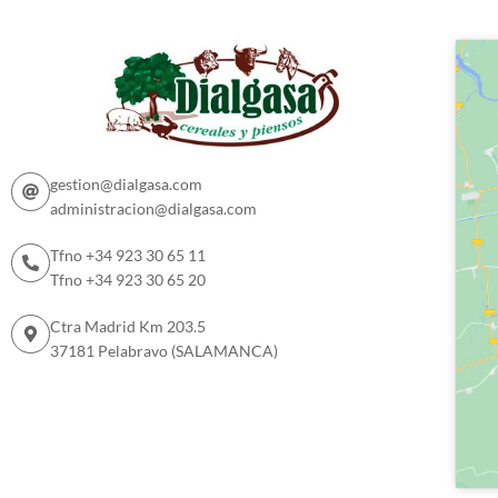
gestion@dialgasa.com
administracion@dialgasa.com
Tfno +34 923 30 65 11
Tfno +34 923 30 65 20
Ctra Madrid Km 203.5
37181 Pelabravo (SALAMANCA)