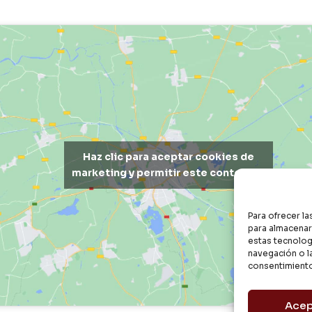
Haz clic para aceptar cookies de
marketing y permitir este contenido
Para ofrecer l
para almacenar 
estas tecnolog
navegación o la
consentimiento
Acep