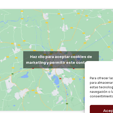
Haz clic para aceptar cookies de
marketing y permitir este contenido
Para ofrecer l
para almacenar 
estas tecnolog
navegación o la
consentimiento
Acep