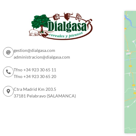
gestion@dialgasa.com
administracion@dialgasa.com
Tfno +34 923 30 65 11
Tfno +34 923 30 65 20
Ctra Madrid Km 203.5
37181 Pelabravo (SALAMANCA)