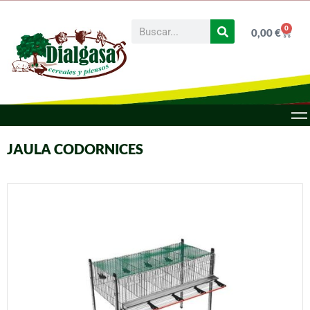
0
0,00
€
JAULA CODORNICES