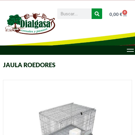
0
0,00
€
JAULA ROEDORES