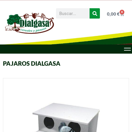
0
0,00
€
PAJAROS DIALGASA