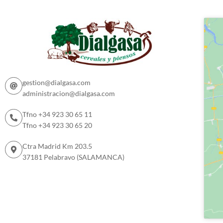
gestion@dialgasa.com
administracion@dialgasa.com
Tfno +34 923 30 65 11
Tfno +34 923 30 65 20
Ctra Madrid Km 203.5
37181 Pelabravo (SALAMANCA)