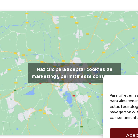
Haz clic para aceptar cookies de
marketing y permitir este contenido
Para ofrecer l
para almacenar 
estas tecnolog
navegación o la
consentimiento
Acep