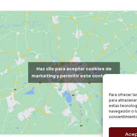
Haz clic para aceptar cookies de
marketing y permitir este contenido
Para ofrecer l
para almacenar 
estas tecnolog
navegación o la
consentimiento
Acep