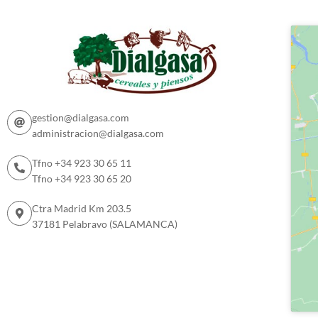
gestion@dialgasa.com
administracion@dialgasa.com
Tfno +34 923 30 65 11
Tfno +34 923 30 65 20
Ctra Madrid Km 203.5
37181 Pelabravo (SALAMANCA)