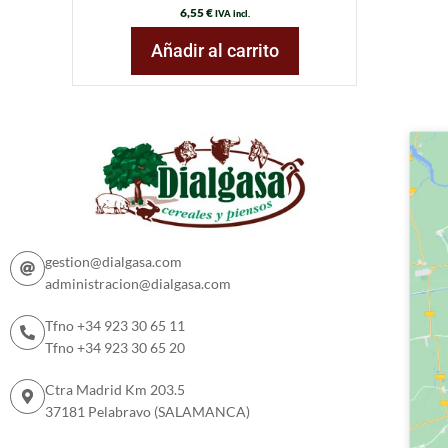
6,55
€
IVA incl.
Añadir al carrito
gestion@dialgasa.com
administracion@dialgasa.com
Tfno +34 923 30 65 11
Tfno +34 923 30 65 20
Ctra Madrid Km 203.5
37181 Pelabravo (SALAMANCA)