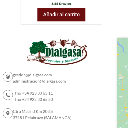
6,55
€
IVA incl.
Añadir al carrito
gestion@dialgasa.com
administracion@dialgasa.com
Tfno +34 923 30 65 11
Tfno +34 923 30 65 20
Ctra Madrid Km 203.5
37181 Pelabravo (SALAMANCA)