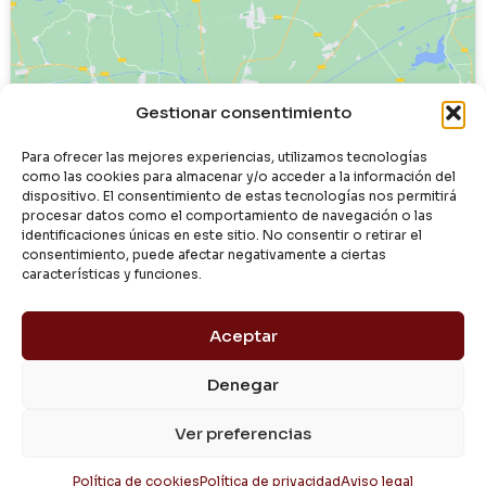
Haz clic para aceptar cookies de
Gestionar consentimiento
marketing y permitir este contenido
Para ofrecer las mejores experiencias, utilizamos tecnologías
como las cookies para almacenar y/o acceder a la información del
dispositivo. El consentimiento de estas tecnologías nos permitirá
procesar datos como el comportamiento de navegación o las
identificaciones únicas en este sitio. No consentir o retirar el
consentimiento, puede afectar negativamente a ciertas
características y funciones.
Aceptar
Denegar
© 2024 Dialgasa
Ver preferencias
Aviso Legal
Política de Privacidad
Condiciones de Uso
Pago Seguro
Entrega y Devolución
Política de Cookies
Política de cookies
Política de privacidad
Aviso legal