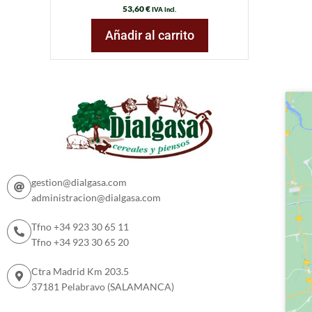
53,60
€
IVA incl.
Añadir al carrito
gestion@dialgasa.com
administracion@dialgasa.com
Tfno +34 923 30 65 11
Tfno +34 923 30 65 20
Ctra Madrid Km 203.5
37181 Pelabravo (SALAMANCA)