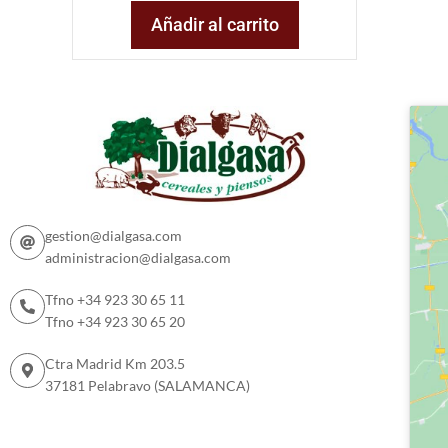
Añadir al carrito
gestion@dialgasa.com
administracion@dialgasa.com
Tfno +34 923 30 65 11
Tfno +34 923 30 65 20
Ctra Madrid Km 203.5
37181 Pelabravo (SALAMANCA)