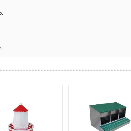
o.
m.