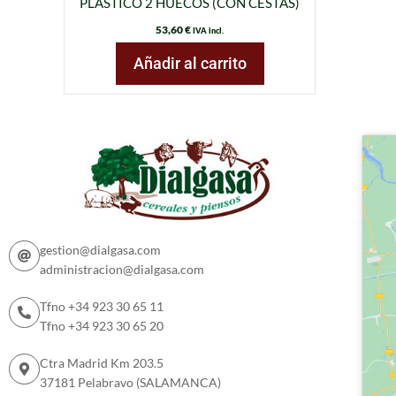
PLÁSTICO 2 HUECOS (CON CESTAS)
53,60
€
IVA incl.
Añadir al carrito
gestion@dialgasa.com
administracion@dialgasa.com
Tfno +34 923 30 65 11
Tfno +34 923 30 65 20
Ctra Madrid Km 203.5
37181 Pelabravo (SALAMANCA)