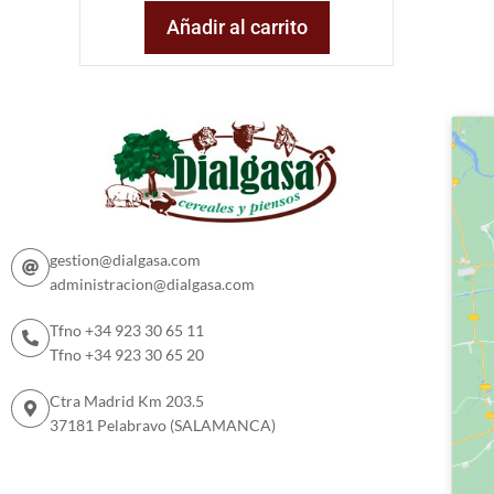
Añadir al carrito
gestion@dialgasa.com
administracion@dialgasa.com
Tfno +34 923 30 65 11
Tfno +34 923 30 65 20
Ctra Madrid Km 203.5
37181 Pelabravo (SALAMANCA)