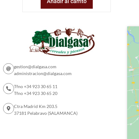
Añadir al carrito
gestion@dialgasa.com
administracion@dialgasa.com
Tfno +34 923 30 65 11
Tfno +34 923 30 65 20
Ctra Madrid Km 203.5
37181 Pelabravo (SALAMANCA)