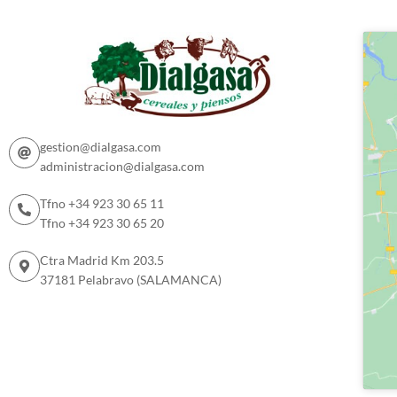
gestion@dialgasa.com
administracion@dialgasa.com
Tfno +34 923 30 65 11
Tfno +34 923 30 65 20
Ctra Madrid Km 203.5
37181 Pelabravo (SALAMANCA)