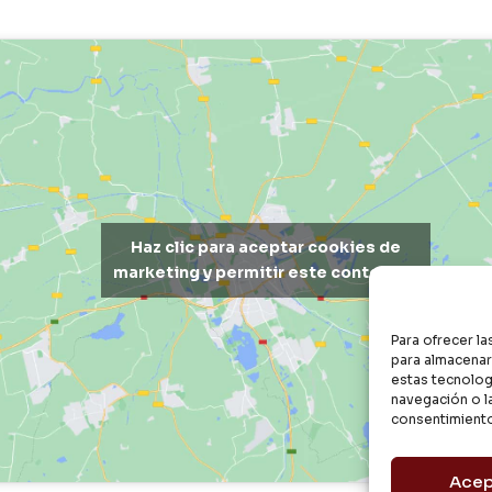
Haz clic para aceptar cookies de
marketing y permitir este contenido
Para ofrecer l
para almacenar 
estas tecnolog
navegación o la
consentimiento
Acep