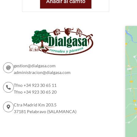
Añadir al carrito
gestion@dialgasa.com
administracion@dialgasa.com
Tfno +34 923 30 65 11
Tfno +34 923 30 65 20
Ctra Madrid Km 203.5
37181 Pelabravo (SALAMANCA)