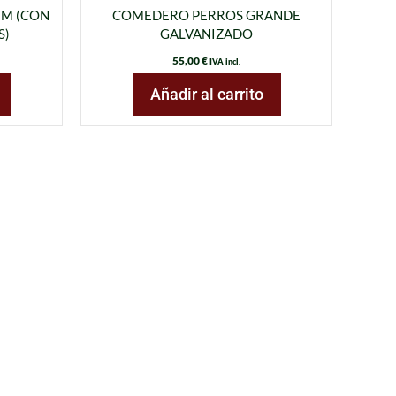
2M (CON
COMEDERO PERROS GRANDE
S)
GALVANIZADO
55,00
€
IVA incl.
Añadir al carrito