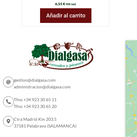
6,55
€
IVA incl.
Añadir al carrito
gestion@dialgasa.com
administracion@dialgasa.com
Tfno +34 923 30 65 11
Tfno +34 923 30 65 20
Ctra Madrid Km 203.5
37181 Pelabravo (SALAMANCA)